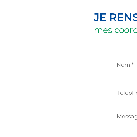
JE REN
mes coor
Nom
*
Télépho
Messag
*