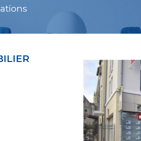
ations
ILIER