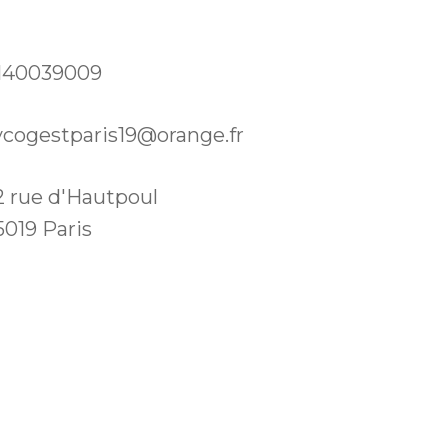
140039009
ycogestparis19@orange.fr
2 rue d'Hautpoul
5019 Paris