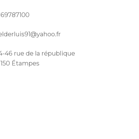
169787100
elderluis91@yahoo.fr
4-46 rue de la république
1150 Étampes