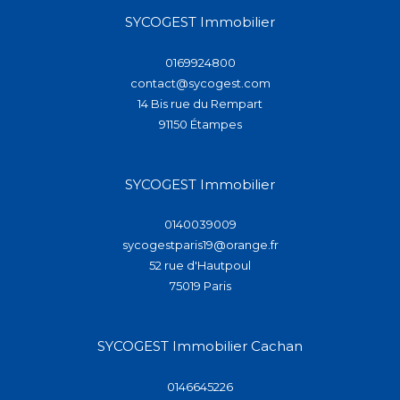
SYCOGEST Immobilier
0169924800
contact@sycogest.com
14 Bis rue du Rempart
91150
étampes
SYCOGEST Immobilier
0140039009
sycogestparis19@orange.fr
52 rue d'Hautpoul
75019
paris
SYCOGEST Immobilier Cachan
0146645226