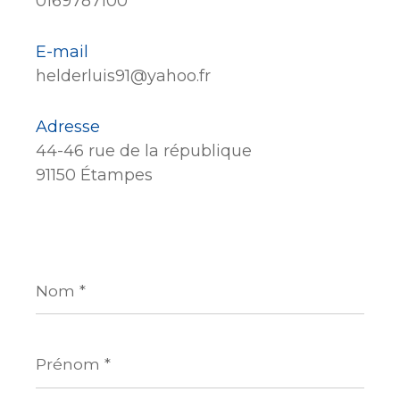
0169787100
E-mail
helderluis91@yahoo.fr
Adresse
44-46 rue de la république
91150 Étampes
Nom
*
Prénom
*