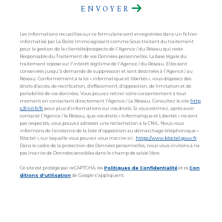
ENVOYER
Les informations recueillies sur ce formulaire sont enregistrées dans un fichier
informatisé par La Boite Immo agissant comme Sous-traitant du traitement
pour la gestion de la clientèle/prospects de l'Agence / du Réseau qui reste
Responsable du Traitement de vos Données personnelles. La base légale du
traitement repose sur l'intérêt légitime de l'Agence / du Réseau. Elles sont
conservées jusqu'à demande de suppression et sont destinées à l'Agence / au
Réseau. Conformément à la loi « informatique et libertés », vous disposez des
droits d’accès, de rectification, d’effacement, d’opposition, de limitation et de
portabilité de vos données. Vous pouvez retirer votre consentement à tout
moment en contactant directement l’Agence / Le Réseau. Consultez le site
http
s://cnil.fr/fr
pour plus d’informations sur vos droits. Si vous estimez, après avoir
contacté l'Agence / le Réseau, que vos droits « Informatique et Libertés » ne sont
pas respectés, vous pouvez adresser une réclamation à la CNIL. Nous vous
informons de l’existence de la liste d'opposition au démarchage téléphonique «
Bloctel », sur laquelle vous pouvez vous inscrire ici :
https://www.bloctel.gouv.fr
.
Dans le cadre de la protection des Données personnelles, nous vous invitons à ne
pas inscrire de Données sensibles dans le champ de saisie libre.
Ce site est protégé par reCAPTCHA, les
Politiques de Confidentialité
et es
Con
ditions d'utilisation
de Google s'appliquent.