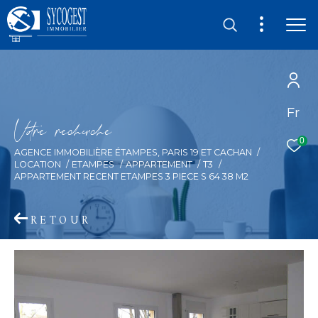
Fr
V
o
r
e
r
e
c
e
c
e
0
AGENCE IMMOBILIÈRE ÉTAMPES, PARIS 19 ET CACHAN
LOCATION
ETAMPES
APPARTEMENT
T3
APPARTEMENT RECENT ETAMPES 3 PIECE S 64 38 M2
RETOUR