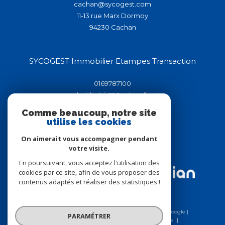
cachan@sycogest.com
11-13 rue Marx Dormoy
94230
cachan
SYCOGEST Immobilier Etampes Transaction
0169787100
helderluis91@yahoo.fr
44-46 rue de la république
Comme beaucoup, notre site
91150
étampes
utilise les cookies
On aimerait vous accompagner pendant
votre visite.
Adhérents
En poursuivant, vous acceptez l'utilisation des
cookies par ce site, afin de vous proposer des
contenus adaptés et réaliser des statistiques !
© 2026 | Tous droits réservés | Traduction powered by Google |
PARAMÉTRER
Nos honoraires
Plan du site
Mentions légales