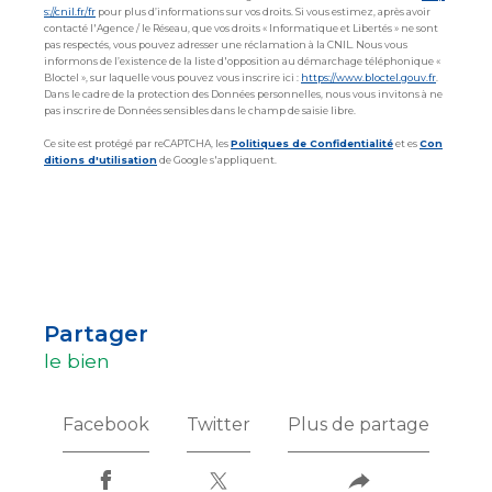
s://cnil.fr/fr
pour plus d’informations sur vos droits. Si vous estimez, après avoir
contacté l'Agence / le Réseau, que vos droits « Informatique et Libertés » ne sont
pas respectés, vous pouvez adresser une réclamation à la CNIL. Nous vous
informons de l’existence de la liste d'opposition au démarchage téléphonique «
Bloctel », sur laquelle vous pouvez vous inscrire ici :
https://www.bloctel.gouv.fr
.
Dans le cadre de la protection des Données personnelles, nous vous invitons à ne
pas inscrire de Données sensibles dans le champ de saisie libre.
Ce site est protégé par reCAPTCHA, les
Politiques de Confidentialité
et es
Con
ditions d'utilisation
de Google s'appliquent.
partager
le bien
Facebook
Twitter
Plus de partage