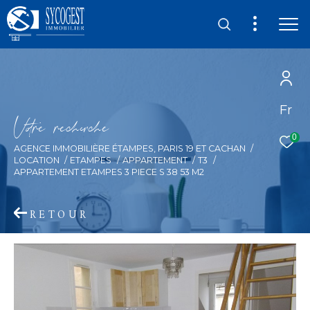
Fr
V
o
r
e
r
e
c
e
c
e
0
AGENCE IMMOBILIÈRE ÉTAMPES, PARIS 19 ET CACHAN
LOCATION
ETAMPES
APPARTEMENT
T3
APPARTEMENT ETAMPES 3 PIECE S 38 53 M2
RETOUR