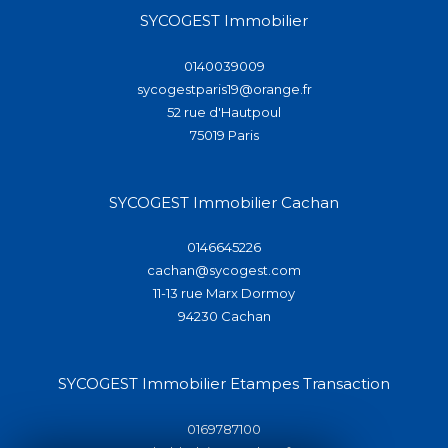
SYCOGEST Immobilier
0140039009
sycogestparis19@orange.fr
52 rue d'Hautpoul
75019
paris
SYCOGEST Immobilier Cachan
0146645226
cachan@sycogest.com
11-13 rue Marx Dormoy
94230
cachan
SYCOGEST Immobilier Etampes Transaction
0169787100