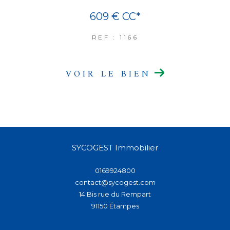
609 €
CC*
REF : 1166
VOIR LE BIEN
SYCOGEST Immobilier
0169924800
contact@sycogest.com
14 Bis rue du Rempart
91150
étampes