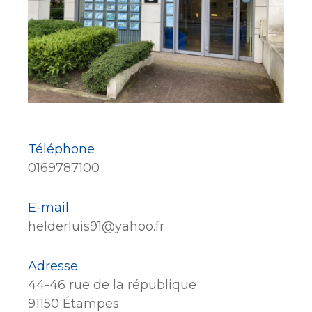
Téléphone
0169787100
E-mail
helderluis91@yahoo.fr
Adresse
44-46 rue de la république
91150 Étampes