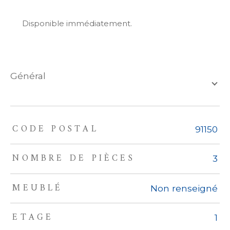
Disponible immédiatement.
général
CODE POSTAL
TRAD_ZEPHYR_Caracteristique
TRAD_ZEPHYR_Valeurs
91150
NOMBRE DE PIÈCES
3
MEUBLÉ
Non renseigné
ETAGE
1