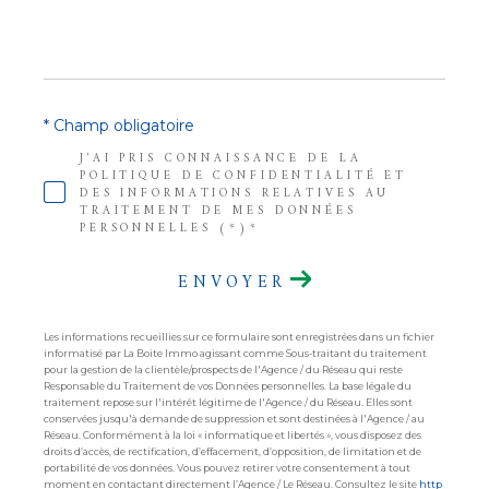
* Champ obligatoire
J'AI PRIS CONNAISSANCE DE LA
POLITIQUE DE CONFIDENTIALITÉ ET
DES INFORMATIONS RELATIVES AU
TRAITEMENT DE MES DONNÉES
PERSONNELLES (*)*
ENVOYER
Les informations recueillies sur ce formulaire sont enregistrées dans un fichier
informatisé par La Boite Immo agissant comme Sous-traitant du traitement
pour la gestion de la clientèle/prospects de l'Agence / du Réseau qui reste
Responsable du Traitement de vos Données personnelles. La base légale du
traitement repose sur l'intérêt légitime de l'Agence / du Réseau. Elles sont
conservées jusqu'à demande de suppression et sont destinées à l'Agence / au
Réseau. Conformément à la loi « informatique et libertés », vous disposez des
droits d’accès, de rectification, d’effacement, d’opposition, de limitation et de
portabilité de vos données. Vous pouvez retirer votre consentement à tout
moment en contactant directement l’Agence / Le Réseau. Consultez le site
http