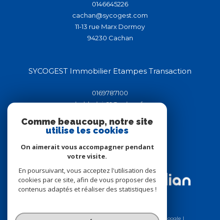
0146645226
cachan@sycogest.com
11-13 rue Marx Dormoy
94230
cachan
SYCOGEST Immobilier Etampes Transaction
0169787100
helderluis91@yahoo.fr
44-46 rue de la république
Comme beaucoup, notre site
91150
étampes
utilise les cookies
On aimerait vous accompagner pendant
votre visite.
Adhérents
En poursuivant, vous acceptez l'utilisation des
cookies par ce site, afin de vous proposer des
contenus adaptés et réaliser des statistiques !
© 2026 | Tous droits réservés | Traduction powered by Google |