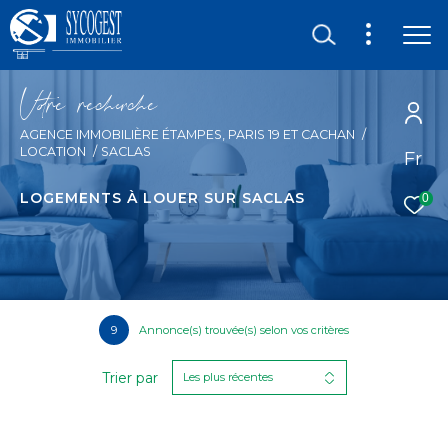
V
o
r
e
r
e
c
e
c
e
AGENCE IMMOBILIÈRE ÉTAMPES, PARIS 19 ET CACHAN
LOCATION
SACLAS
Fr
LOGEMENTS À LOUER SUR SACLAS
0
9
Annonce(s) trouvée(s) selon vos critères
Trier par
Les plus récentes