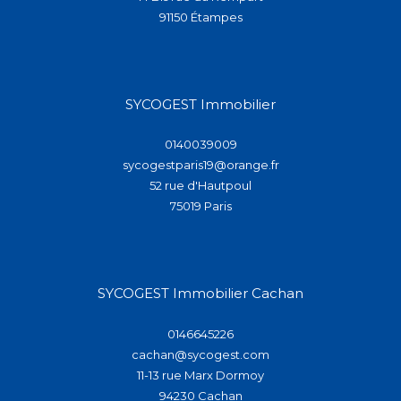
SYCOGEST Immobilier
0140039009
sycogestparis19@orange.fr
52 rue d'Hautpoul
75019
paris
SYCOGEST Immobilier Cachan
0146645226
cachan@sycogest.com
11-13 rue Marx Dormoy
94230
cachan