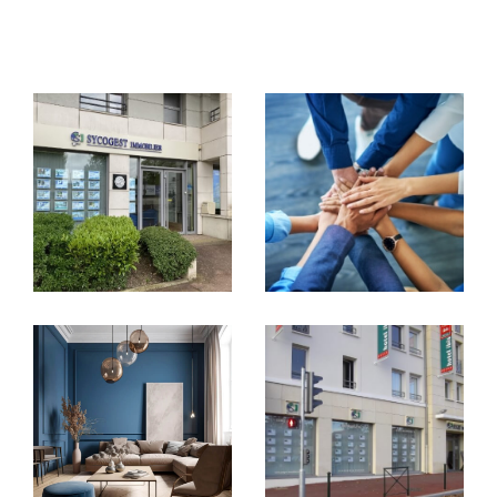
l’administration des immeubles en
copropriété, notre expérience, notre
réactivité et notre disponibilité (6 jours/7) sont
nos principaux atouts.
Vente immobilière à Étampes, Cachan
et Paris 19
Que vous envisagiez de vendre ou d'acheter
un bien immobilier,
SYCOGEST Immobilier
est là pour vous guider à chaque étape. Nous
mettons à votre disposition une sélection
d'
an
nonces immobilières à Étampes
,
vous
assistons dans l'
achat de votre bien à Cacha
n
, et vous accompagnons dans la
vente à Par
is 19
. Nos agents, fins connaisseurs du marché
local, s'engagent à vous offrir un service
personnalisé et à vous aider à concrétiser vos