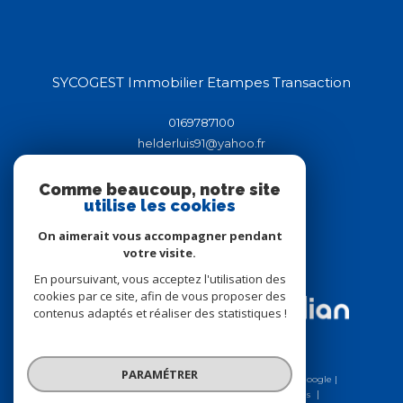
SYCOGEST Immobilier Etampes Transaction
0169787100
helderluis91@yahoo.fr
44-46 rue de la république
91150
étampes
Comme beaucoup, notre site
utilise les cookies
On aimerait vous accompagner pendant
Adhérents
votre visite.
En poursuivant, vous acceptez l'utilisation des
cookies par ce site, afin de vous proposer des
contenus adaptés et réaliser des statistiques !
© 2026 | Tous droits réservés | Traduction powered by Google |
Nos honoraires
Plan du site
Mentions légales
PARAMÉTRER
Charte RGPD
Admin
Nos liens
Politique RGPD
Cookies