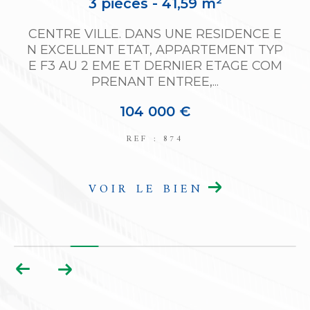
5 pièces - 210 m²
Une maison à usage d'habitation à rénov
P
er, construite en pierre et couverte en tuil
es comprenant au rez de chaussée...
122 000 €
REF : 392
VOIR LE BIEN