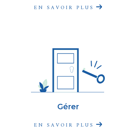
Paris 19. Notre équipe se tient à votre
EN SAVOIR PLUS
disposition pour vous offrir des conseils
personnalisés et vous accompagner dans
toutes vos démarches. Avec SYCOGEST
Immobilier, vous avez l'assurance d'une
expertise reconnue et d'un service de qualité
pour tous vos besoins immobiliers.
SYCOGEST Immobilier, au coeur et acteur
du marché de l'Immobilier !
Gérer
EN SAVOIR PLUS