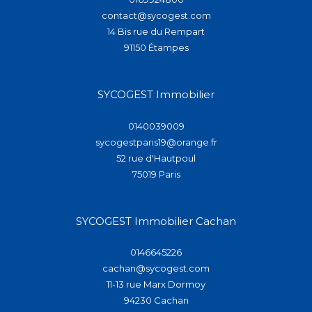
contact@sycogest.com
14 Bis rue du Rempart
91150
étampes
SYCOGEST Immobilier
0140039009
sycogestparis19@orange.fr
52 rue d'Hautpoul
75019
paris
SYCOGEST Immobilier Cachan
0146645226
cachan@sycogest.com
11-13 rue Marx Dormoy
94230
cachan