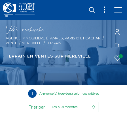
V
o
r
e
r
e
c
e
c
e
AGENCE IMMOBILIÈRE ÉTAMPES, PARIS 19 ET CACHAN
VENTE
MEREVILLE
TERRAIN
Fr
TERRAIN EN VENTES SUR MEREVILLE
0
1
Annonce(s) trouvée(s) selon vos critères
Trier par
Les plus récentes