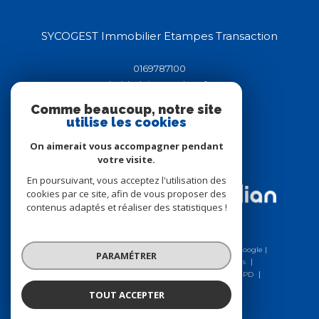
SYCOGEST Immobilier Etampes Transaction
0169787100
helderluis91@yahoo.fr
44-46 rue de la république
Comme beaucoup, notre site
91150
étampes
utilise les cookies
On aimerait vous accompagner pendant
votre visite.
Adhérents
En poursuivant, vous acceptez l'utilisation des
cookies par ce site, afin de vous proposer des
contenus adaptés et réaliser des statistiques !
© 2026 | Tous droits réservés | Traduction powered by Google |
PARAMÉTRER
Nos honoraires
Plan du site
Mentions légales
Charte RGPD
Admin
Nos liens
Politique RGPD
Cookies
TOUT ACCEPTER