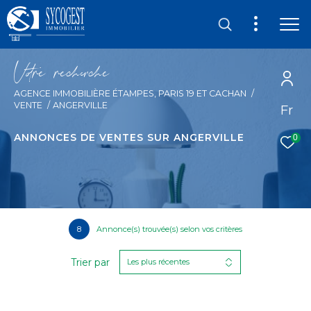
V
o
r
e
r
e
c
e
c
e
AGENCE IMMOBILIÈRE ÉTAMPES, PARIS 19 ET CACHAN
VENTE
ANGERVILLE
Fr
ANNONCES DE VENTES SUR ANGERVILLE
0
8
Annonce(s) trouvée(s) selon vos critères
Trier par
Les plus récentes