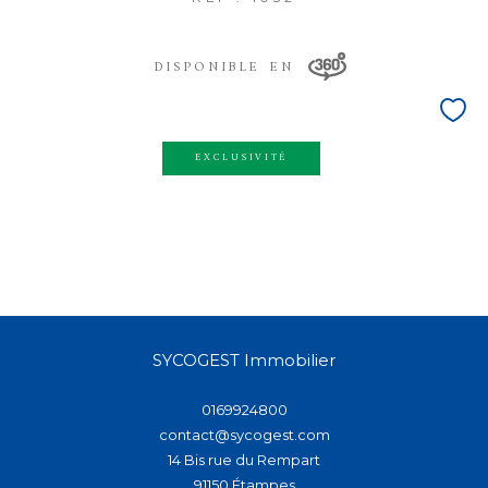
DISPONIBLE EN
EXCLUSIVITÉ
SYCOGEST Immobilier
0169924800
contact@sycogest.com
14 Bis rue du Rempart
91150
étampes